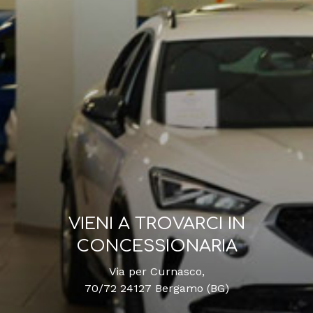
VIENI A TROVARCI IN
CONCESSIONARIA
Via per Curnasco,
70/72 24127 Bergamo (BG)