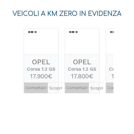
VEICOLI A KM ZERO IN EVIDENZA
KM 0
KM 0
KM 0
OPEL
OPEL
OPEL
Corsa 1.2 GS
Corsa 1.2 GS
Corsa 1.2 
17.900€
17.800€
18.400
Contattaci
Contattaci
Contattaci
Scopri
Scopri
S