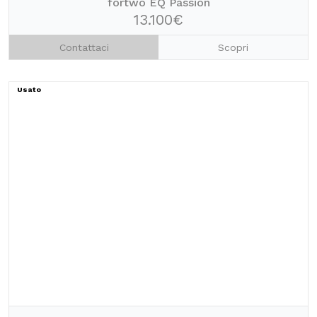
fortwo EQ Passion
13.100€
Contattaci
Scopri
Usato