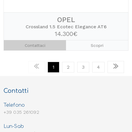
OPEL
Crossland 1.5 Ecotec Elegance AT6
14.300€
Contattaci
Scopri
1
2
3
4
Contatti
Telefono
+39 035 261092
Lun-Sab