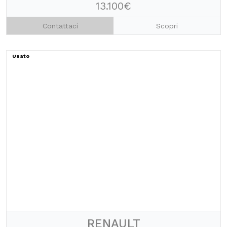
13.100€
Contattaci
Scopri
Usato
RENAULT