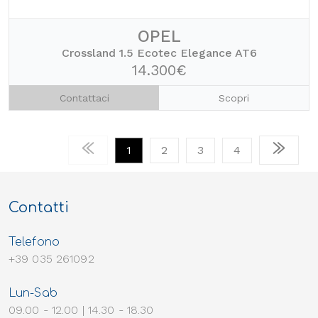
OPEL
Crossland 1.5 Ecotec Elegance AT6
14.300€
Contattaci
Scopri
1
2
3
4
Contatti
Telefono
+39 035 261092
Lun-Sab
09.00 - 12.00 | 14.30 - 18.30